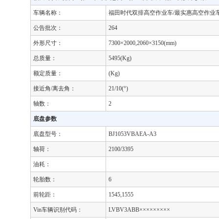
车辆名称：
福田时代双排高空作业车/最实惠高空作业
公告批次：
264
外形尺寸：
7300×2000,2060×3150(mm)
总质量：
5495(Kg)
额定质量：
(Kg)
接近角/离去角：
21/10(°)
轴数：
2
底盘参数
底盘型号：
BJ1053VBAEA-A3
轴荷：
2100/3395
油耗：
轮胎数：
6
前轮距：
1545,1555
Vin车辆识别代码：
LVBV3ABB×××××××××