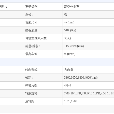
车图片
车辆类别：
高空作业车
免检：
否
货厢尺寸：
××(mm)
整备质量：
5105(Kg)
驾驶室准乘人数：
3(人)
前悬/后悬：
1150/1990(mm)
最高车速：
90(km/h)
转向形式：
方向盘
轴距：
3360,3650,3800,4000(mm)
弹簧片数：
4/6+7
轮胎规格：
7.00-16 10PR,7.00R16 10PR,7.50-16 8
后轮距：
1525,1590