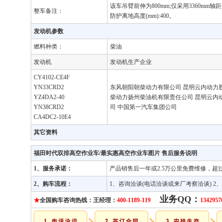
该车吊臂前伸为800mm;仅采用3360mm轴
整车备注：
防护离地高度(mm):400。
发动机参数
燃料种类：
柴油
发动机
发动机生产企业
CY4102-CE4F 
YN33CRD2 
东风朝阳朝柴动力有限公司 昆明云内动力
YZ4DA2-40 
柴动力扬州柴油机有限责任公司 昆明云内
YN38CRD2 
司 中国第一汽车集团公司
CA4DC2-10E4
其它资料
福田时代双排高空作业车/最实惠高空作业车图片 售后服务说明
1、服务承诺：
产品销售后一年或2.5万公里免费维修，超
2、购车流程：
1、咨询洽谈(电话洽谈或来厂考察洽谈) 2
业务QQ：
★
全国购车咨询热线：王经理：
400-1189-119
1342957