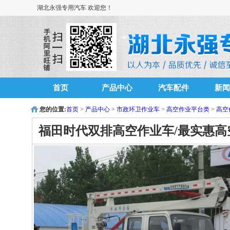
湖北永强专用汽车 欢迎您！
首页
产品中心
汽车配件
新闻
您的位置:
首页
>
产品中心
>
市政环卫作业车
>
高空作业平台类
>
高空
福田时代双排高空作业车/最实惠高