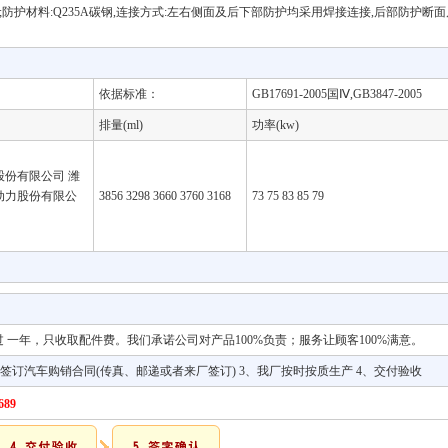
距;防护材料:Q235A碳钢,连接方式:左右侧面及后下部防护均采用焊接连接,后部防护断面尺寸(
依据标准：
GB17691-2005国Ⅳ,GB3847-2005
排量(ml)
功率(kw)
股份有限公司 潍
动力股份有限公
3856 3298 3660 3760 3168
73 75 83 85 79
过 一年，只收取配件费。我们承诺公司对产品100%负责；服务让顾客100%满意。
、签订汽车购销合同(传真、邮递或者来厂签订) 3、我厂按时按质生产 4、交付验收
689