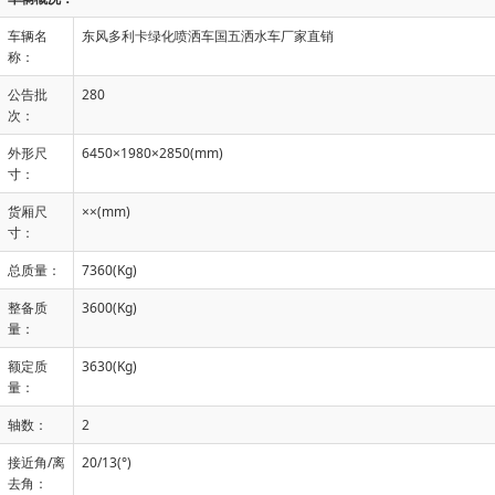
车辆名
东风多利卡绿化喷洒车国五洒水车厂家直销
称：
公告批
280
次：
外形尺
6450×1980×2850(mm)
寸：
货厢尺
××(mm)
寸：
总质量：
7360(Kg)
整备质
3600(Kg)
量：
额定质
3630(Kg)
量：
轴数：
2
接近角/离
20/13(°)
去角：