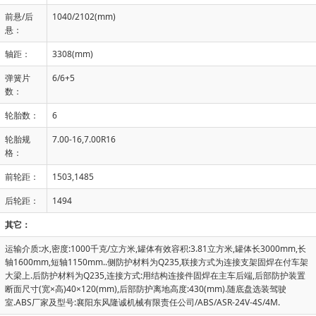
前悬/后
1040/2102(mm)
悬：
轴距：
3308(mm)
弹簧片
6/6+5
数：
轮胎数：
6
轮胎规
7.00-16,7.00R16
格：
前轮距：
1503,1485
后轮距：
1494
其它：
运输介质:水,密度:1000千克/立方米,罐体有效容积:3.81立方米,罐体长3000mm,长
轴1600mm,短轴1150mm..侧防护材料为Q235,联接方式为连接支架固焊在付车架
大梁上.后防护材料为Q235,连接方式:用结构连接件固焊在主车后端,后部防护装置
断面尺寸(宽×高)40×120(mm),后部防护离地高度:430(mm).随底盘选装驾驶
室.ABS厂家及型号:襄阳东风隆诚机械有限责任公司/ABS/ASR-24V-4S/4M.