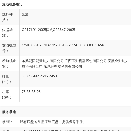
发动机参数：
燃料种
柴油
类：
依据标
GB17691-2005国Ⅴ,GB3847-2005
准：
发动机型
CY4BK551 YC4FA115-50 4B2-115C50 ZD30D13-5N
号：
发动机企
东风朝阳朝柴动力有限公司 广西玉柴机器股份有限公司 安徽全柴动力
业：
股份有限公司 东风轻型发动机有限公司
排量
3707 2982 2545 2953
(ml)：
功率
75 85 85 96
(kw)：
服务承诺：
承 诺：
所有底盘均采用原装底盘，提供保修手册。