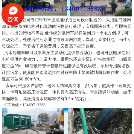
该车是我公司专门针对环卫疏通保洁公司设计制造的，采用圆筒滤网
加无轴螺旋的结构对化粪池的污物进行处理，实现固液分离，可即抽即
排。抽出的污物不需要 像传统的吸污车那样运到另一个地方倒掉，可
当场处理，处理后的污水通过市政管网排走，粪渣可直接打包，当生活
垃圾处理。即节省了运输费用，又提高了处理速度。
污水处理车即可以靠车身主发动机提供作业动力，也可外接电源使用
电机提供作业动力，非常方便。采用水环真空泵进行持续增压，自吸高
度可达9米，即使吸污管半管吸污也能保证有效吸取。采用专用防堵设
计排污泵，使其能在边吸边排的过程中防止泵体被堵而影响作业，处理
速度可达60-80m³/h。
该车可根据客户需求，选装大功率真空泵、排污泵，使其作业速度更
快；也可加装高压清洗泵，使其具有高压清洗、管道疏通的功能（由于
车厢限制，高压清洗水箱容积仅有0.5m³左右）。
订车热线：13469713288