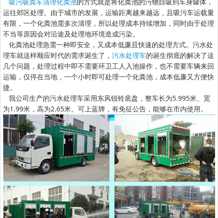
吸污吸粪车清理化粪池
的方式就是将化粪池的污物自吸到车身罐体，
运往郊区处理。由于城市的发展，运输距离越来越远，且吸污车运载量
有限，一个化粪池需多次清理，所以处理成本持续增加，同时由于处理
不当等原因会对沿途及处理地环境造成污染。
化粪池处理急需一种即安全，又成本低廉且快速的处理方式。污水处
理车就这样顺应时代的需求诞生了，
污水处理车
的诞生彻底的解决了这
几个问题，处理过程中即不需要环卫工人入池操作，也不需要车辆来回
运输，仅停在当地，一个小时即可处理一个化粪池，成本低廉又方便快
捷。
我公司生产的污水处理车采用东风锐铃底盘，整车长为5.995米、宽
为1.99米，高为2.65米。可上蓝牌，有免征公告，能够在市内使用。