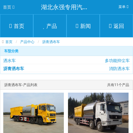
湖北永强专用汽车有限公司
首页
菜单
首页
产品
新闻
返回
首页
产品中心
沥青洒布车
车型分类
洒水车
多功能抑尘车
沥青洒布车
消防洒水车
沥青洒布车-产品列表
共有11个产品