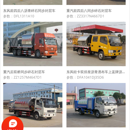
东风前四后八沥青碎石同步封层车
重汽前四后八同步碎石封层车
参数：DFL1311A10
参数：ZZ3317N4667D1
重汽后双桥同步碎石封层车
东风轻卡双排座沥青洒布车上蓝牌沥青洒布车
参数：ZZ1257M4647D1
参数：DFA1041DJ35D6