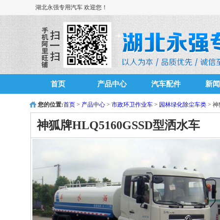
湖北永强专用汽车 欢迎您！
首页
产品中心
汽车配件
新闻
您的位置:
首页
>
产品中心
>
市政环卫作业车
>
园林绿化除尘车类
> 神
神狐牌HLQ5160GSSD型洒水车