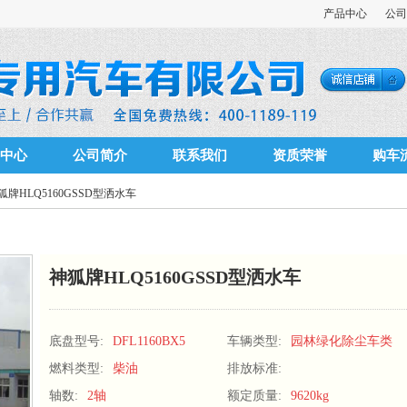
产品中心
公司
中心
公司简介
联系我们
资质荣誉
购车
狐牌HLQ5160GSSD型洒水车
神狐牌HLQ5160GSSD型洒水车
底盘型号:
DFL1160BX5
车辆类型:
园林绿化除尘车类
燃料类型:
柴油
排放标准:
轴数:
2轴
额定质量:
9620kg