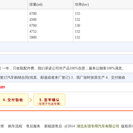
排量(ml)
功率(kw)
6700
155
4500
132
6700
136
4752
132
5900
132
过 一年，只收取配件费。我们承诺公司对产品100%负责；服务让顾客100%满意。
、签订汽车购销合同(传真、邮递或者来厂签订) 3、我厂按时按质生产 4、交付验收
689
荣誉
购车流程
售后服务
新能源售后
@2014
湖北永强专用汽车有限公司
版权所