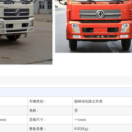
车辆类别：
园林绿化除尘车类
免检：
否
(mm)
货厢尺寸：
××(mm)
整备质量：
6185(Kg)