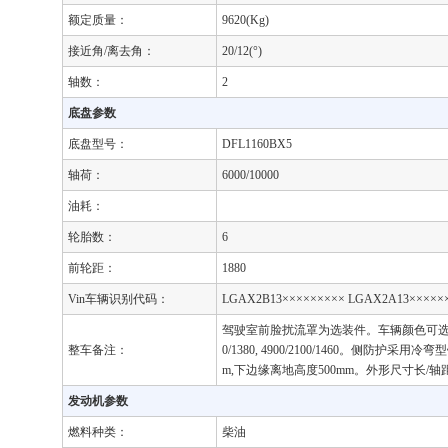
额定质量：
9620(Kg)
接近角/离去角：
20/12(°)
轴数：
2
底盘参数
底盘型号：
DFL1160BX5
轴荷：
6000/10000
油耗：
轮胎数：
6
前轮距：
1880
Vin车辆识别代码：
LGAX2B13××××××××× LGAX2A13×××××
驾驶室前脸扰流罩为选装件。车辆颜色可选,文字喷涂位
整车备注：
0/1380, 4900/2100/1460。侧防护
m,下边缘离地高度500mm。外形尺寸长/轴距/前悬/后悬 9
发动机参数
燃料种类：
柴油