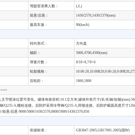
驾驶室准乘人数：
(人)
前悬/后悬：
1430/2570,1430/2370(mm)
最高车速：
90(km/h)
转向形式：
方向盘
轴距：
5000,4700,4500(mm)
弹簧片数：
8/10+8,7/9+6
轮胎规格：
10.00-20,10.00R20,9.00-20,9.00R20,27
后轮距：
1860,1800
××××
置可变化。罐体有效容积:10.1立方米;罐体外形尺寸(长/长轴/短轴)(mm):5600/2100/
采用冷弯型钢/Q235-A,螺栓连接。后防护采用冷弯钢/Q235-A,焊接连接。后防护截面高度尺寸12
000/5000/1430/2570,8800/5000/1430/2370,850
依据标准：
GB3847-2005,GB17691-2005(国Ⅳ)