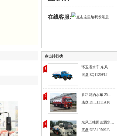
在线客服:
点击排行榜
环卫洒水车 东风尖头140洒水车
1
底盘:EQ1120FLJ
多功能洒水车 25吨绿化洒水车 东风天龙前四后八绿化喷洒车
2
底盘:DFL1311A10
东风五吨国四洒水车（3吨洒水车）
3
底盘:DFA1070SJ35D6