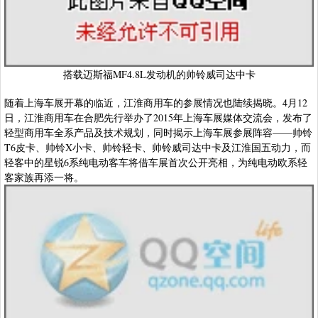
搭载迈斯福MF4.8L发动机的帅铃威司达中卡
随着上海车展开幕的临近，江淮商用车的参展情况也陆续揭晓。4月12
日，江淮商用车在合肥先行举办了2015年上海车展媒体交流会，发布了
轻型商用车全系产品及技术规划，同时揭示上海车展参展阵容——帅铃
T6皮卡、帅铃X小卡、帅铃轻卡、帅铃威司达中卡及江淮国五动力，而
轻客中的星锐6系纯电动客车将借车展首次公开亮相，为纯电动欧系轻
客家族再添一将。