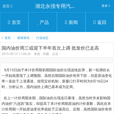
湖北永强专用汽车有限公司
首页
菜单
首页
产品
新闻
返回
首页
新闻资讯
行业动态
国内油价周三或迎下半年首次上调 批发价已走高
2015-09-15 11:06:26 来源：转载 点击：
9月15日由于本计价周期初期国际油价出现连续反弹，新一轮调价从
一开始就显现了上调预期。虽然后期国际油价有所下跌，但是原油变化
率一直处于上涨通道。按照定价机制，新窗口打开时间为9月16日24
时，分析认为，国内油价上调已基本成为定局。
在上一计价周期末期，国际油价出现连日暴涨，虽然当时并未影响国
内油价“六连跌”落实，却提高了本计价周期原油的计价基数，因此在本
计价周期一开始原油变化率就处于正值高位。后期，虽然国际油价有所