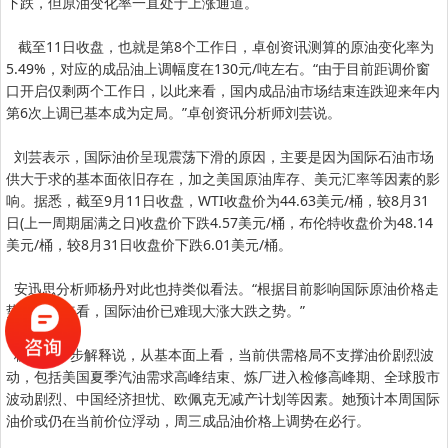
下跌，但原油变化率一直处于上涨通道。
截至11日收盘，也就是第8个工作日，卓创资讯测算的原油变化率为
5.49%，对应的成品油上调幅度在130元/吨左右。“由于目前距调价窗
口开启仅剩两个工作日，以此来看，国内成品油市场结束连跌迎来年内
第6次上调已基本成为定局。”卓创资讯分析师刘芸说。
刘芸表示，国际油价呈现震荡下滑的原因，主要是因为国际石油市场
供大于求的基本面依旧存在，加之美国原油库存、美元汇率等因素的影
响。据悉，截至9月11日收盘，WTI收盘价为44.63美元/桶，较8月31
日(上一周期届满之日)收盘价下跌4.57美元/桶，布伦特收盘价为48.14
美元/桶，较8月31日收盘价下跌6.01美元/桶。
安迅思分析师杨丹对此也持类似看法。“根据目前影响国际原油价格走
势的因素来看，国际油价已难现大涨大跌之势。”
杨丹进一步解释说，从基本面上看，当前供需格局不支撑油价剧烈波
动，包括美国夏季汽油需求高峰结束、炼厂进入检修高峰期、全球股市
波动剧烈、中国经济担忧、欧佩克无减产计划等因素。她预计本周国际
油价或仍在当前价位浮动，周三成品油价格上调势在必行。