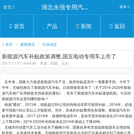
湖北永强专用汽车有限公司
首页
菜单
首页
产品
新闻
返回
首页
新闻资讯
行业动态
新能源汽车补贴政策调整,国五电动专用车上市了
2015-12-31 14:44:48 来源：转载 点击：
近年来，国家大力推进新能源汽车产业，政府补贴是其中一项重要手段。今年下
半年，无锡也推出了新能源汽车补贴。日前财政部发布了《关于2016-2020年新能
源汽车推广应用财政支持政策的通知》，宣布了新能源汽车补贴退坡机制。今后的
新能源汽车会受到哪些影响？
根据“通知”，2015年，续航超过80公里的纯电动车即可获得补贴；2016年，必须
要可续航100公里以上才能获得。另外，具体的补贴费用也有调整。新能源汽车补
贴将逐年递减：2017-2018年，除燃料电池车外，其余车型补助标准在2016年基础
上下降20%；2019-2020年补助标准在2016年基础上下降40%。
无锡市经信委汽车工业办处长于颖峰介绍，国家此举有意鼓励新能源车企增加续
航里程。从具体技术来看，无锡新能源汽车制造企业的产品基本都达到了续航公里