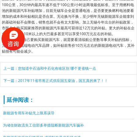
100公里，30分钟内最高车速不低于100公里/小时这两项最低标准。至于用燃料电
池的新能源汽车补贴增加，目前无锡车企全是普通电池，是否要更换燃料电池要看
增加的成本和补贴相比是否合算。无论换与不换，至少明年无锡新能源车企能拿到
的基础补贴不会降低，销售也就不会有太大影响。加上无锡今年出台的补贴政策，
市民个人购买国家推荐的新能源汽车最高可获得近12万元的补贴。更大的补贴在企
业用户一块，10米以上的大巴最多甚至可以享受100万元左右的补贴。
如果消费者自己要购买新能源汽车，就需要看清续航公里数等事关补贴的指标，
尤其是部分低端电动汽车品牌，如补贴前售价10万元左右的新能源电动汽车，其补
贴很有可能会减少。
上一篇：您知道中石油和中石化有啥区别 哪个更省钱一点
下一篇：2017年11省市将正式供应国五柴油，国五真的来了！！
延伸阅读：
新能源专用车补贴无上限系误导
为堵住财政流失工信部多举措阻断新能源汽车骗补