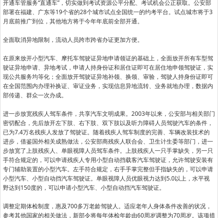
开通车管服务“直通车”，切实做到考试资源公平分配、考试机会公正获取。公安部
部署在福建、广东等19个省的28个城市试点全国统一的约考平台。试点城市将于3
月底前推广到位，其他地方将于今年年底前全部开通。
全面取消异地限制，流动人员跨市跨省办证更加方便。
在原来放开小型汽车、摩托车驾驶证异地申请领证的基础上，全面放开所有车型驾
驶证异地申请、异地考试，申请人持身份证和居住证即可在居住地申领驾驶证，实
现公共服务均等化；全面放开驾驶证异地补领、换领、审验，驾驶人持身份证即可
在全国范围内办理补换证、审证业务，实现信息异地流转、业务就地办理，数据内
部传递、群众一次办成。
进一步放宽残疾人驾车条件，共享汽车文明成果。2003年以来，公安部与相关部门
密切配合，先后放开左下肢、右下肢、双下肢以及听力障碍人员驾驶汽车的条件，
已为7.4万名残疾人发放了驾驶证。随着残疾人驾车制度的完善、车辆改装技术的
进步，借鉴国外相关成熟做法，公安部商残疾人联合会、卫生计生委等部门，进一
步放宽了上肢残疾人、单眼视障人员驾车条件。上肢残疾人一只手掌缺失，另一只
手符合规定的，可以申请残疾人专用小型自动挡载客汽车驾驶证，允许驾驶安装有
专门辅助装置的小型汽车。左手符合规定，右手手掌完整但手指缺失的，可以申请
小型汽车、小型自动挡汽车驾驶证。单眼视障人员优眼视力达到5.0以上，水平视
野达到150度的，可以申请小型汽车、小型自动挡汽车驾驶证。
调整定期体检制度，惠及700多万老龄驾驶人。适应老年人身体条件改善的状况，
参考其他国家的相关做法，新部令将每年体检年龄由60周岁调整为70周岁。该项措