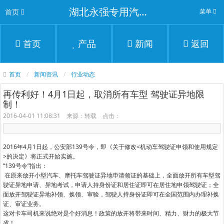
湖北永强专用汽车有限公司
首页
菜单
首页
产品
新闻
返回
首页
新闻资讯
行业动态
再传利好！4月1日起，取消所有车型 驾驶证异地限
制！
2016-04-01 11:08:31 来源：转载 点击：
2016年4月1日起，公安部139号令，即《关于修改<机动车驾驶证申领和使用规定
>的决定》将正式开始实施。
“139号令”指出：
在原来放开小型汽车、摩托车驾驶证异地申请领证的基础上，全面放开所有车型驾
驶证异地申请、异地考试，申请人持身份证和居住证即可在居住地申领驾驶证；全
面放开驾驶证异地补领、换领、审验，驾驶人持身份证即可在全国范围内办理补换
证、审证业务。
这对卡车司机来说绝对是个好消息！政策的放开将带来时间、精力、财力的极大节
省！