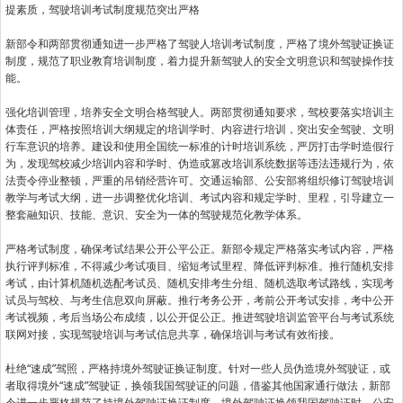
提素质，驾驶培训考试制度规范突出严格
新部令和两部贯彻通知进一步严格了驾驶人培训考试制度，严格了境外驾驶证换证
制度，规范了职业教育培训制度，着力提升新驾驶人的安全文明意识和驾驶操作技
能。
强化培训管理，培养安全文明合格驾驶人。两部贯彻通知要求，驾校要落实培训主
体责任，严格按照培训大纲规定的培训学时、内容进行培训，突出安全驾驶、文明
行车意识的培养。建设和使用全国统一标准的计时培训系统，严厉打击学时造假行
为，发现驾校减少培训内容和学时、伪造或篡改培训系统数据等违法违规行为，依
法责令停业整顿，严重的吊销经营许可。交通运输部、公安部将组织修订驾驶培训
教学与考试大纲，进一步调整优化培训、考试内容和规定学时、里程，引导建立一
整套融知识、技能、意识、安全为一体的驾驶规范化教学体系。
严格考试制度，确保考试结果公开公平公正。新部令规定严格落实考试内容，严格
执行评判标准，不得减少考试项目、缩短考试里程、降低评判标准。推行随机安排
考试，由计算机随机选配考试员、随机安排考生分组、随机选取考试路线，实现考
试员与驾校、与考生信息双向屏蔽。推行考务公开，考前公开考试安排，考中公开
考试视频，考后当场公布成绩，以公开促公正。推进驾驶培训监管平台与考试系统
联网对接，实现驾驶培训与考试信息共享，确保培训与考试有效衔接。
杜绝“速成”驾照，严格持境外驾驶证换证制度。针对一些人员伪造境外驾驶证，或
者取得境外“速成”驾驶证，换领我国驾驶证的问题，借鉴其他国家通行做法，新部
令进一步严格规范了持境外驾驶证换证制度。境外驾驶证换领我国驾驶证时，公安