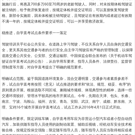
施施行后，将惠及700多万60至70周岁的老龄驾驶人。同时，对未按期体检驾驶证
被注销的，给予救济恢复途径，按规定体检并提交证明后，可以直接恢复驾驶资
格。新部令实施前，因未体检被注销驾驶证，且驾驶证在有效期内或者超过有效期
不满一年的，按规定体检并提交证明后，可以一并享受救济政策。
稳推进，自学直考试点条件要求一一落定
驾驶培训关乎社会公共安全。在道路上学习驾驶，不仅关系自学人员自身的交通安
全，更关系其他交通参与者的出行安全,自主学习驾驶应有严格的管理制度，以保障
道路交通公共安全。公安部、交通运输部、中国保监会联合发布的《关于机动车驾
驶证自学直考试点的公告》，从自学用车要求、指导人员条件、法律责任、监督管
理制度等方面，对自学直考提出了明确的规范要求。
明确试点范围。鉴于我国道路环境复杂，混合交通明显，交通参与者素质参差不
齐，试点自学直考将按照《意见》试点推进的要求和“依法、规范、稳妥、有序”的
原则逐步开展。根据选取不同区域、兼顾城市规模、体现典型性的精神，选择一些
交通环境较好、管理水平较高的地市开展试点。今年，先期在天津、包头、长春、
南京、宁波、马鞍山、福州、吉安、青岛、安阳、武汉、南宁、成都、黔东南、大
理、宝鸡16个城市开展自学直考试点，试点工作从2016年4月1日正式开始。
明确条件要求。限定训练车辆，自学直考用车应为非营运小型汽车或者小型自动挡
汽车，加装供随车指导人员使用的副制动装置、辅助后视镜，经机动车安全技术检
验合格，按规定投保交强险；限定随车指导人员，随车指导人员应当取得相应或者