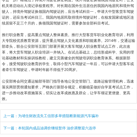
机关将启动出入境记录核查程序。对长期在国外生活居住的我国内地居民和境外驾
驶人，持境外驾驶证换领国内驾驶证的，应当考试科目一，申请大中型客货车驾驶
证的，还应当考试科目三。我国内地居民取得境外驾驶证时，在核发国家或地区连
续居留不足三个月的，换领我国驾驶证时，需要参加全部科目考试。
推行职业教育，提高重点驾驶人整体素质。推行大型客货车职业化教育培训，利用
大专院校优质教育资源，提升重点驾驶人文化素质和职能素养。2014年，交通运输
部牵头，联合公安部等五部门部署开展大客车驾驶人职业教育试点工作，此次改
革，将大货车驾驶人职业培训一并纳入。在试点基础上，总结形成科学、实用的理
论基础教材和实操训练教程，建立完善健全的驾驶培训职业教育体系。根据新部
令，接受驾驶职业教育的学生，取得小型汽车驾驶证一年后，可以申请大型客车或
者牵引车驾驶证，申请时年龄不得低于20周岁。
公安部将会同交通运输部等部门指导各地公安交管部门、道路运输管理机构，迅速
落实两部贯彻通知要求，严格执行新部令规定，积极稳妥做好自学直考试点工作，
进一步推动改革措施落实，切实让改革成效惠及群众，让学车领证更便捷、更高
效。
上一篇：为堵住财政流失工信部多举措阻断新能源汽车骗补
下一篇：本轮国内成品油调价继续暂停 油价调整迎六连停