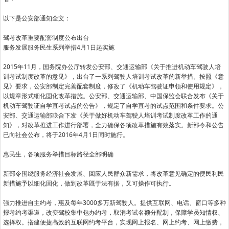
以下是公安部通知全文：
驾考改革重要配套制度公布出台
服务发展服务民生系列举措4月1日起实施
2015年11月，国务院办公厅转发公安部、交通运输部《关于推进机动车驾驶人培
训考试制度改革的意见》，出台了一系列驾驶人培训考试改革的新举措。按照《意
见》要求，公安部制定完善配套制度，修改了《机动车驾驶证申领和使用规定》，
以规章形式细化固化改革措施。公安部、交通运输部、中国保监会联合发布《关于
机动车驾驶证自学直考试点的公告》，规定了自学直考的试点范围和条件要求。公
安部、交通运输部联合下发《关于做好机动车驾驶人培训考试制度改革工作的通
知》，对改革推进工作进行部署，全力确保各项改革措施有效落实。新部令和公告
已向社会公布，将于2016年4月1日同时施行。
惠民生，各项服务举措目标路径全部明确
新部令围绕服务经济社会发展、回应人民群众新需求，将改革意见确定的便民利民
新措施予以细化固化，做到改革既于法有据，又可操作可执行。
强力推进自主约考，惠及每年3000多万新驾驶人。提供互联网、电话、窗口等多种
报考约考渠道，改变驾校集中包办约考，取消考试名额分配制，保障学员知情权、
选择权。搭建便捷高效的互联网约考平台，实现网上报名、网上约考、网上缴费，