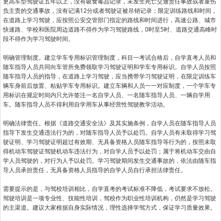
更高车型驾驶证五年以上，没有吸食毒品记录，未发生死亡交通责任事故或者重伤
负主责的交通事故，没有记满12分或者驾驶证被吊销记录；限定训练路线和时间，
在道路上学习驾驶，应按照公安交管部门指定的路线和时间进行，高速公路、城市
快速路、学校和医院周边道路不得作为学习驾驶路线，0时至5时、道路交通高峰时
段不得作为学习驾驶时间。
明确管理制度。建立学车专用标识管理制度，科目一考试合格后，自学直考人员和
随车指导人员共同向车管所免费领取学习驾驶证明和学车专用标识。自学人员按照
随车指导人员的指导，在道路上学习驾驶，应当携带学习驾驶证明，在限定训练车
辆车身前后放置、粘贴学车专用标识。建立车辆和人员一一对应制度，一个学车专
用标识在规定时间内只允许签注一名自学人员、一名随车指导人员、一辆自学用
车。随车指导人员不得利用自学用车从事经营性驾驶教学活动。
明确法律责任。根据《道路交通安全法》及其实施条例，自学人员在随车指导人员
指导下发生交通违法行为的，对随车指导人员予以处罚。自学人员有未取得学习驾
驶证明、学习驾驶证明超过有效期、无具备资格人员随车指导等行为的，按照未取
得机动车驾驶证驾驶机动车违法行为，对自学人员予以处罚；属于将机动车交由自
学人员驾驶的，对行为人予以处罚。学习驾驶期间发生交通事故的，依法由随车指
导人员承担责任，无具备资格人员指导的自学人员自行承担法律责任。
需要提示的是，与驾校培训相比，自学直考的考试标准不降低，考试要求不放松。
驾驶培训是一项专业性、技能性培训，驾校作为职业性培训机构，仍然是学习驾驶
的主渠道。建议大家根据自身实际情况，理性选择学驾方式，保证学习质量效果。