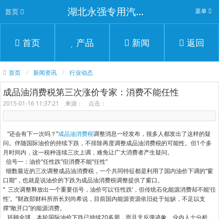
湖北永强专用汽车有限公司
首页
菜单
首页
产品
新闻
返回
首页
新闻资讯
行业动态
成品油消费税第三次涨价专家：消费不能任性
2015-01-16 11:37:21 来源： 点击：
“还会有下一次吗？”
成品油消费税
调整消息一经发布，很多人都发出了这样的疑
问。伴随国际油价的持续下跌，不排除再度调整成品油消费税的可能性。但1个多
月时间内，这一税种连续三次上调，难免让广大消费者产生疑问。
信号一：油价“任性跌”但消费不能“任性”
细数最近的三次调整成品油消费税，一个共同特征都是利用了国内油价下调的“窗
口期”，也就是说油价的下跌为成品油消费税调整提供了窗口。
“ 三次调整释放出一个重要信号，油价可以‘任性跌’，但传统石化能源消费却不能‘任
性’。”财政部财科所所长刘尚希说，目前国内能源资源依旧处于短缺，不足以支
撑“敞开口”的能源消费。
环顾全球，本轮国际油价下跌已持续20多周，而且无反弹迹象。业内人士分析，