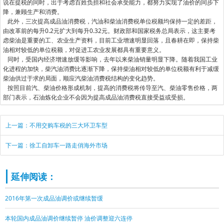
说在提税的同时，出于考虑百姓负担和社会承受能力，都努力实现了油价的同步下
降，兼顾生产和消费。
此外，三次提高成品油消费税，汽油和柴油消费税单位税额均保持一定的差距，
由改革前的每升0.2元扩大到每升0.32元。财政部和国家税务总局表示，这主要考
虑柴油是重要的工、农业生产资料，目前工业增速明显回落，且春耕在即，保持柴
油相对较低的单位税额，对促进工农业发展都具有重要意义。
同时，受国内经济增速放缓等影响，去年以来柴油销量明显下降。随着我国工业
化进程的加快，柴汽油消费比逐渐下降，保持柴油相对较低的单位税额有利于减缓
柴油供过于求的局面，顺应汽柴油消费税结构的变化趋势。
按照目前汽、柴油价格形成机制，提高的消费税将传导至汽、柴油零售价格，两
部门表示，石油炼化企业不会因为提高成品油消费税直接受益或受损。
上一篇：不用交购车税的三大环卫车型
下一篇：徐工自卸车一路走俏海外市场
延伸阅读：
2016年第一次成品油调价或继续暂缓
本轮国内成品油调价继续暂停 油价调整迎六连停