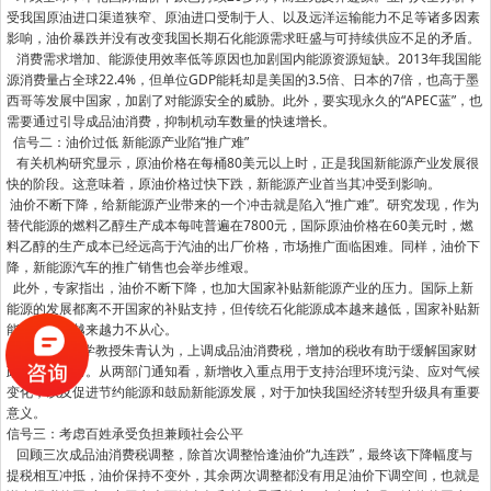
受我国原油进口渠道狭窄、原油进口受制于人、以及远洋运输能力不足等诸多因素
影响，油价暴跌并没有改变我国长期石化能源需求旺盛与可持续供应不足的矛盾。
消费需求增加、能源使用效率低等原因也加剧国内能源资源短缺。2013年我国能
源消费量占全球22.4%，但单位GDP能耗却是美国的3.5倍、日本的7倍，也高于墨
西哥等发展中国家，加剧了对能源安全的威胁。此外，要实现永久的“APEC蓝”，也
需要通过引导成品油消费，抑制机动车数量的快速增长。
信号二：油价过低 新能源产业陷“推广难”
有关机构研究显示，原油价格在每桶80美元以上时，正是我国新能源产业发展很
快的阶段。这意味着，原油价格过快下跌，新能源产业首当其冲受到影响。
油价不断下降，给新能源产业带来的一个冲击就是陷入“推广难”。研究发现，作为
替代能源的燃料乙醇生产成本每吨普遍在7800元，国际原油价格在60美元时，燃
料乙醇的生产成本已经远高于汽油的出厂价格，市场推广面临困难。同样，油价下
降，新能源汽车的推广销售也会举步维艰。
此外，专家指出，油价不断下降，也加大国家补贴新能源产业的压力。国际上新
能源的发展都离不开国家的补贴支持，但传统石化能源成本越来越低，国家补贴新
能源产业就越来越力不从心。
中国人民大学教授朱青认为，上调成品油消费税，增加的税收有助于缓解国家财
政的支出压力。从两部门通知看，新增收入重点用于支持治理环境污染、应对气候
变化，以及促进节约能源和鼓励新能源发展，对于加快我国经济转型升级具有重要
意义。
信号三：考虑百姓承受负担兼顾社会公平
回顾三次成品油消费税调整，除首次调整恰逢油价“九连跌”，最终该下降幅度与
提税相互冲抵，油价保持不变外，其余两次调整都没有用足油价下调空间，也就是