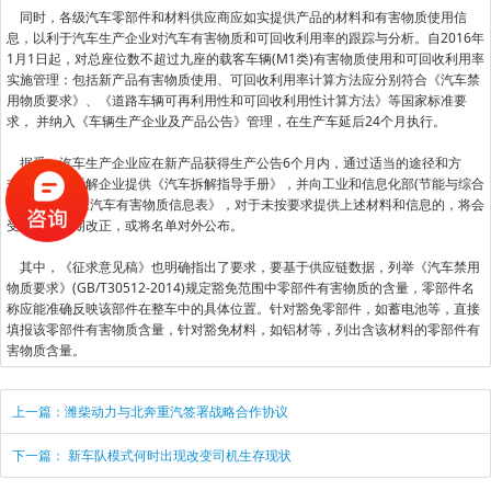
同时，各级汽车零部件和材料供应商应如实提供产品的材料和有害物质使用信
息，以利于汽车生产企业对汽车有害物质和可回收利用率的跟踪与分析。自2016年
1月1日起，对总座位数不超过九座的载客车辆(M1类)有害物质使用和可回收利用率
实施管理：包括新产品有害物质使用、可回收利用率计算方法应分别符合《汽车禁
用物质要求》、《道路车辆可再利用性和可回收利用性计算方法》等国家标准要
求， 并纳入《车辆生产企业及产品公告》管理，在生产车延后24个月执行。
据悉，汽车生产企业应在新产品获得生产公告6个月内，通过适当的途径和方
式，向回收拆解企业提供《汽车拆解指导手册》，并向工业和信息化部(节能与综合
利用司)报送《汽车有害物质信息表》，对于未按要求提供上述材料和信息的，将会
受到责令限期改正，或将名单对外公布。
其中，《征求意见稿》也明确指出了要求，要基于供应链数据，列举《汽车禁用
物质要求》(GB/T30512-2014)规定豁免范围中零部件有害物质的含量，零部件名
称应能准确反映该部件在整车中的具体位置。针对豁免零部件，如蓄电池等，直接
填报该零部件有害物质含量，针对豁免材料，如铝材等，列出含该材料的零部件有
害物质含量。
上一篇：潍柴动力与北奔重汽签署战略合作协议
下一篇： 新车队模式何时出现改变司机生存现状