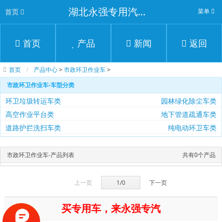
湖北永强专用汽车有限公司
首页
菜单
首页
产品
新闻
返回
首页
产品中心
>
市政环卫作业车
>
市政环卫作业车-车型分类
环卫垃圾转运车类
园林绿化除尘车类
高空作业平台类
地下管道疏通车类
道路护拦洗扫车类
纯电动环卫车类
市政环卫作业车-产品列表
共有0个产品
上一页
1/0
下一页
买专用车，来永强专汽