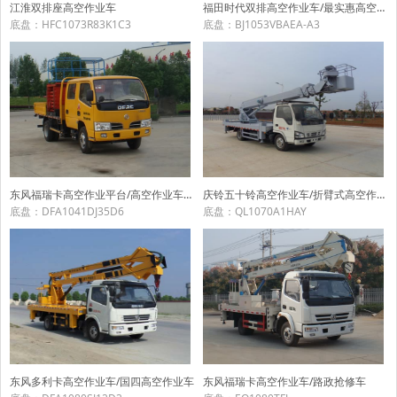
江淮双排座高空作业车
福田时代双排高空作业车/最实惠高空作业车图片
底盘：HFC1073R83K1C3
底盘：BJ1053VBAEA-A3
东风福瑞卡高空作业平台/高空作业车价格
庆铃五十铃高空作业车/折臂式高空作业车
底盘：DFA1041DJ35D6
底盘：QL1070A1HAY
东风多利卡高空作业车/国四高空作业车
东风福瑞卡高空作业车/路政抢修车