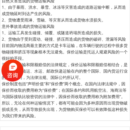
自然灾害造成的货物运输风险
1、由于暴雨、洪水、暴雪、冰冻等灾害造成的道路运输中断，从而造
成货物延时到达产生的风险。
2、货物遭受雨淋、雪融、等灾害从而造成货物水渍损失。
意外事故造成的货物运输风险
1、运输工具发生碰撞、倾覆、或隧道坍塌所造成的损失。
2、货物由于受到震动、碰撞、挤压而造成的货物的破碎、泄漏等风险
目前国内物流商最主要的方式是卡车运输，在车辆行驶的过程中很多货
物碰撞和挤压等现象根本无法避免。保价运输是托运人规避风险的一个
很好的手段。
关于保价运输和限额赔偿的法律规定，保价运输和限额赔偿相结合，是
包括空运、陆运、水运、邮政快递运输在内的整个国际、国内货运行业
的通行规则，为法律法规、国际公约所认可。
保价制度包括“声明价值”和“保价费”两个概念。在国内法律法规中，因
保价而收取的费用称为“保价费”；在国际条约和民用航空法、海商法等
与国际接轨比较密切的法律中，因保价而收取的费用称为附加费用”。
所以，无论在何种运输情况下，都有可能会因为多种原因而出现货物破
损或丢失，从而导致损失出现，为货物购买保价可以有效降低这种损失
为我们带来的风险。