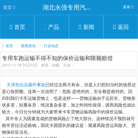
湖北永强专用汽车有限公司
首页
菜单
首页
产品
新闻
返回
首页
新闻资讯
行业动态
专用车跑运输不得不知的保价运输和限额赔偿
2015-11-18 10:27:52 来源：转载 点击：
天津危化品爆炸事故
已经过去两月有余，但是人们想到当时的场景还
是心惊胆颤。这再一次说明了：危险 是绝对的，安全都是相对的。回
归到我们卡车运输货物上，也是这样——货物运输由于运距长、货物形
状多变，轻重各异，情况复杂多变，加之时间性很强，因而风险也就比
较大，今日分分钟就为大家带来卡车货物运输风险中的保价运输。
其中非人为因素造成的货物风险占了绝大部分。这种情况不预防就可
能辛苦拉活还赔钱，因此卡团团长的建议是：规避风险货运风险大、货
物保价应当先。