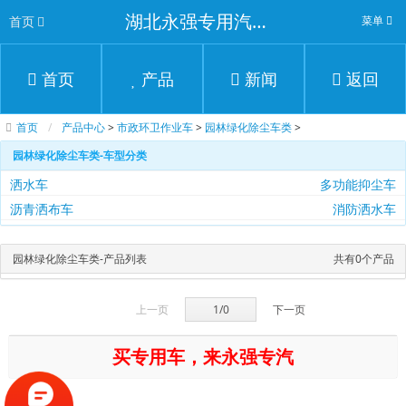
湖北永强专用汽车有限公司
首页
菜单
首页
产品
新闻
返回
首页
产品中心
>
市政环卫作业车
>
园林绿化除尘车类
>
园林绿化除尘车类-车型分类
洒水车
多功能抑尘车
沥青洒布车
消防洒水车
园林绿化除尘车类-产品列表
共有0个产品
上一页
1/0
下一页
买专用车，来永强专汽