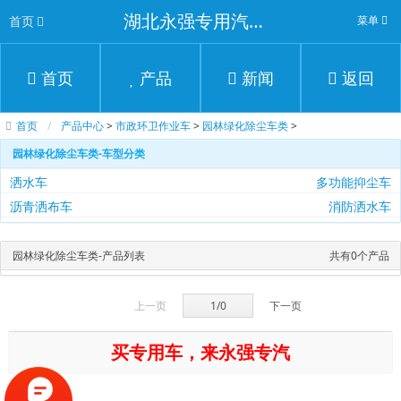
湖北永强专用汽车有限公司
首页
菜单
首页
产品
新闻
返回
首页
产品中心
>
市政环卫作业车
>
园林绿化除尘车类
>
园林绿化除尘车类-车型分类
洒水车
多功能抑尘车
沥青洒布车
消防洒水车
园林绿化除尘车类-产品列表
共有0个产品
上一页
1/0
下一页
买专用车，来永强专汽